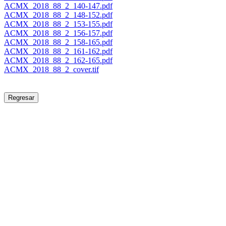
ACMX_2018_88_2_140-147.pdf
ACMX_2018_88_2_148-152.pdf
ACMX_2018_88_2_153-155.pdf
ACMX_2018_88_2_156-157.pdf
ACMX_2018_88_2_158-165.pdf
ACMX_2018_88_2_161-162.pdf
ACMX_2018_88_2_162-165.pdf
ACMX_2018_88_2_cover.tif